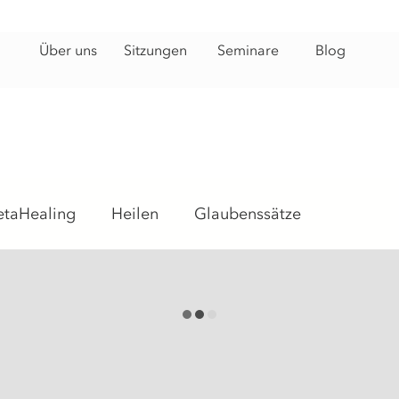
Über uns
Sitzungen
Seminare
Blog
etaHealing
Heilen
Glaubenssätze
Intuitive Readings
Psychosomatisch
t
Heilungsweg