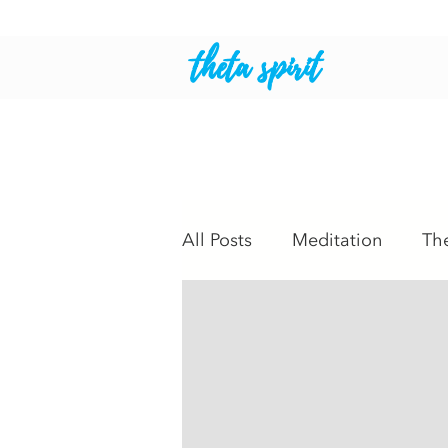
theta spirit
All Posts
Meditation
Th
Dies & das
Leben
Heilsteine
Energiearbei