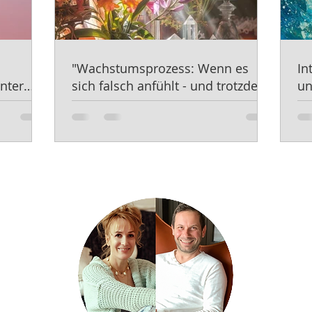
"Wachstumsprozess: Wenn es
In
nter
sich falsch anfühlt - und trotzdem
un
Genau richtig ist."