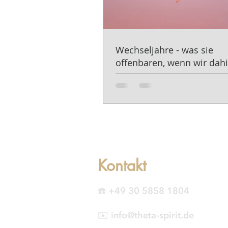
Wechseljahre - was sie
offenbaren, wenn wir dahi
schauen.
Kontakt
☎️ +49 30 5858 1804
✉️ info@theta-spirit.de