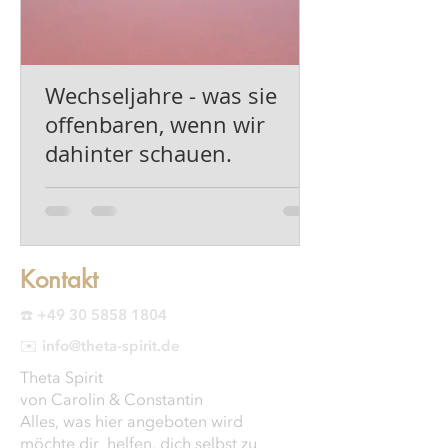
Wechseljahre - was sie
offenbaren, wenn wir
dahinter schauen.
Kontakt
☎️ +49 30 5858 1804
✉️ info@theta-spirit.de
Theta Spirit
von Carolin & Constantin
Alles, was hier angeboten wird
möchte dir helfen, dich selbst zu