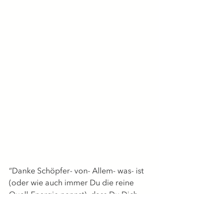
“Danke Schöpfer- von- Allem- was- ist 
(oder wie auch immer Du die reine 
Quell-Energie nennst), dass Du Dich 
immer in mir und an meiner Seite 
befindest. Ich weiß, dass Du alles auf 