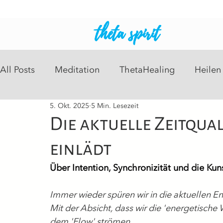
theta spirit
All Posts
Meditation
ThetaHealing
Heilen
5. Okt. 2025
5 Min. Lesezeit
Intuitive Readings
Psychosomatisch
Heil
Die aktuelle Zeitqua
einlädt
Über Intention, Synchronizität und die Ku
Immer wieder spüren wir in die aktuellen En
Mit der Absicht, dass wir die 'energetische 
dem 'Flow' strömen.