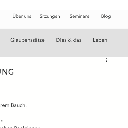
Über uns
Sitzungen
Seminare
Blog
Glaubenssätze
Dies & das
Leben
steine
Energiearbeit
Heilungsweg
ung
serem Bauch.
in