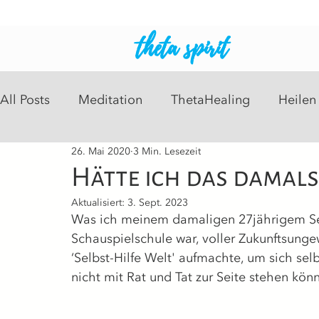
theta spirit
All Posts
Meditation
ThetaHealing
Heilen
26. Mai 2020
3 Min. Lesezeit
Intuitive Readings
Psychosomatisch
Heil
Hätte ich das damals
Aktualisiert:
3. Sept. 2023
Was ich meinem damaligen 27jährigem Se
Schauspielschule war, voller Zukunftsunge
‘Selbst-Hilfe Welt' aufmachte, um sich se
nicht mit Rat und Tat zur Seite stehen kön