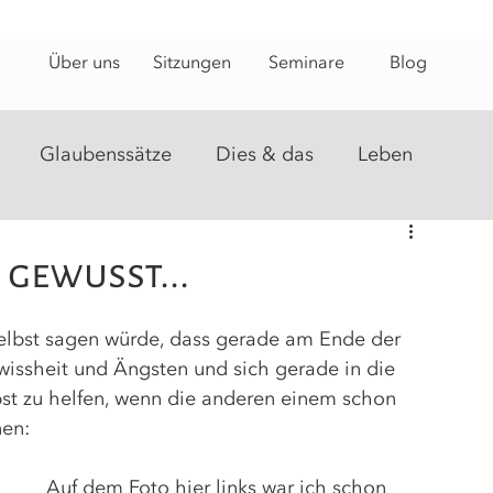
Über uns
Sitzungen
Seminare
Blog
Glaubenssätze
Dies & das
Leben
steine
Energiearbeit
Heilungsweg
 gewusst...
lbst sagen würde, dass gerade am Ende der 
wissheit und Ängsten und sich gerade in die 
lbst zu helfen, wenn die anderen einem schon 
nen:
Auf dem Foto hier links war ich schon 