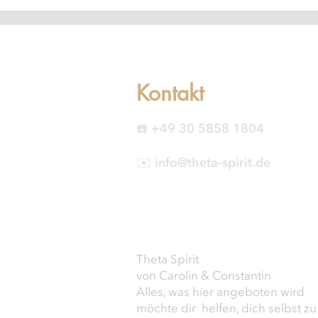
Wechseljahre - was sie
"Wachstumsp
offenbaren, wenn wir
sich falsch 
dahinter schauen.
trotzdem Gen
Kontakt
☎️ +49 30 5858 1804
✉️ info@theta-spirit.de
Theta Spirit
von Carolin & Constantin
Alles, was hier angeboten wird
möchte dir helfen, dich selbst zu