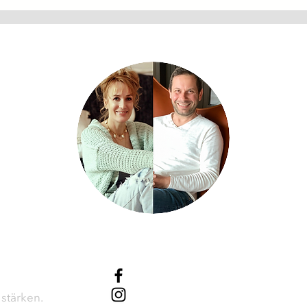
rozess: Wenn es
sich selbst Vertrauen, die
anfühlt - und
Voraussetzung für Heilung 
au richtig ist."
Veränderung.
Theta Spirit
/thetaspirit
 stärken.
@thetaspirit