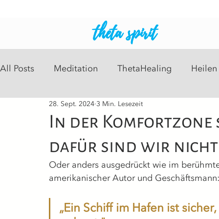
theta spirit
All Posts
Meditation
ThetaHealing
Heilen
28. Sept. 2024
3 Min. Lesezeit
Intuitive Readings
Psychosomatisch
Heil
In der Komfortzone s
dafür sind wir nicht
Oder anders ausgedrückt wie im berühmten
amerikanischer Autor und Geschäftsmann
„Ein Schiff im Hafen ist sicher