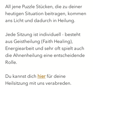
All jene Puzzle Stücken, die zu deiner 
heutigen Situation beitragen, kommen 
ans Licht und dadurch in Heilung.
Jede Sitzung ist individuell - besteht 
aus Geistheilung (Faith Healing), 
Energiearbeit und sehr oft spielt auch 
die Ahnenheilung eine entscheidende 
Rolle.
Du kannst dich 
hier
 für deine 
Heilsitzung mit uns verabreden.
2. Im ThetaHealing Seminar 'World 
Relations':
Auch, wenn die Glaubensatzarbeit mit 
der genetischen Ebene in jedem 
ThetaHealing Seminar eine Rolle 