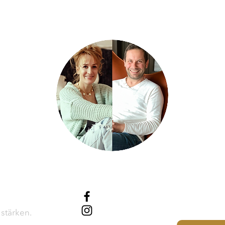
Theta Spirit
/thetaspirit
 stärken.
@thetaspirit