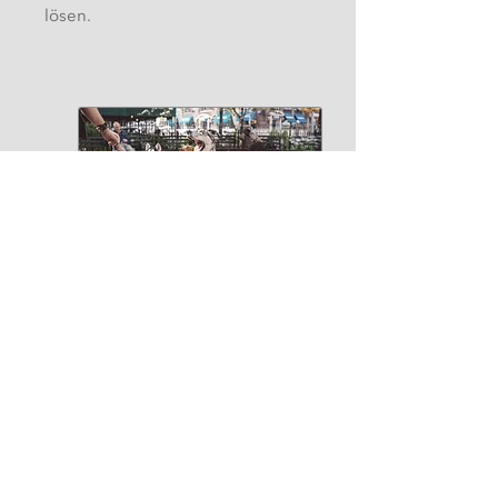
lösen.
ThetaHealing Tiere
Du liebst, lebst und/oder arbeitest mit
Tieren? Lerne dieThetaHealing® Tools
für Kommunikation & Heilung mit
Tieren.