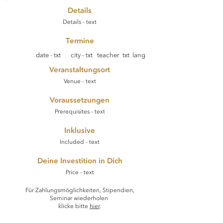
Details
Details - text
Termine
date - txt
city - txt
teacher txt
lang
Veranstaltungsort
Venue - text
Voraussetzungen
Prerequisites - text
Inklusive
Included - text
Deine Investition in Dich
Price - text
Für Zahlungsmöglichkeiten, Stipendien,
Seminar wiederholen
klicke bitte
hier
.​