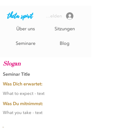
theta spirit
Anmelden
Über uns
Sitzungen
Seminare
Blog
Page Title
Slogan
Seminar Title
Was Dich erwartet:
What to expect - text
Was Du mitnimmst:
What you take - text