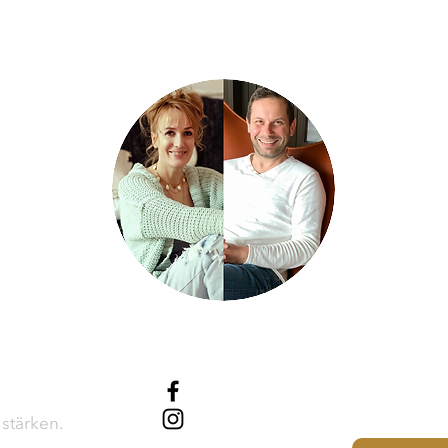
Theta Spirit
/thetaspirit
 stärken.
@thetaspirit