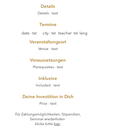
Details
Details - text
Termine
date - txt
city - txt
teacher txt
lang
Veranstaltungsort
Venue - text
Voraussetzungen
Prerequisites - text
Inklusive
Included - text
Deine Investition in Dich
Price - text
Für Zahlungsmöglichkeiten, Stipendien,
Seminar wiederholen
klicke bitte
hier
.​