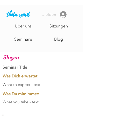
theta spirit
Anmelden
Über uns
Sitzungen
Seminare
Blog
Page Title
Slogan
Seminar Title
Was Dich erwartet:
What to expect - text
Was Du mitnimmst:
What you take - text