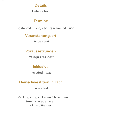
Details
Details - text
Termine
date - txt
city - txt
teacher txt
lang
Veranstaltungsort
Venue - text
Voraussetzungen
Prerequisites - text
Inklusive
Included - text
Deine Investition in Dich
Price - text
Für Zahlungsmöglichkeiten, Stipendien,
Seminar wiederholen
klicke bitte
hier
.​