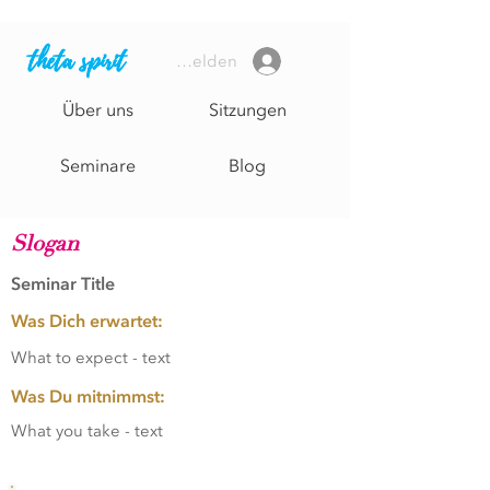
theta spirit
Anmelden
Über uns
Sitzungen
Seminare
Blog
Page Title
Slogan
Seminar Title
Was Dich erwartet:
What to expect - text
Was Du mitnimmst:
What you take - text