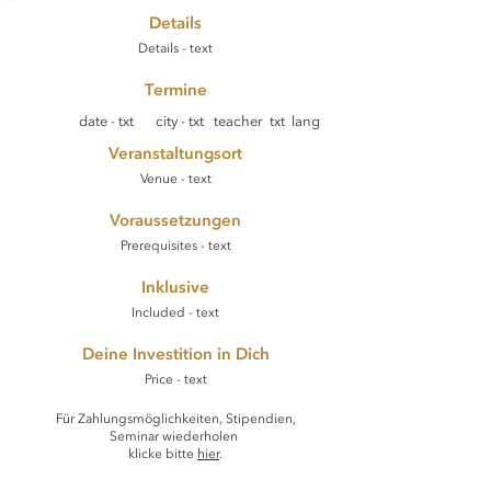
Details
Details - text
Termine
date - txt
city - txt
teacher txt
lang
Veranstaltungsort
Venue - text
Voraussetzungen
Prerequisites - text
Inklusive
Included - text
Deine Investition in Dich
Price - text
Für Zahlungsmöglichkeiten, Stipendien,
Seminar wiederholen
klicke bitte
hier
.​