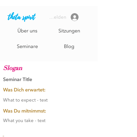
theta spirit
Anmelden
Über uns
Sitzungen
Seminare
Blog
Page Title
Slogan
Seminar Title
Was Dich erwartet:
What to expect - text
Was Du mitnimmst:
What you take - text