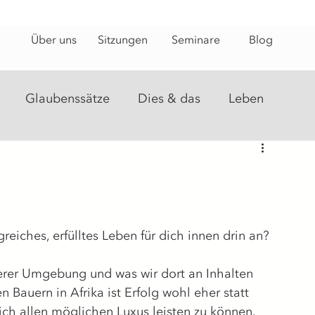
Über uns
Sitzungen
Seminare
Blog
Glaubenssätze
Dies & das
Leben
steine
Energiearbeit
Heilungsweg
greiches, erfülltes Leben für dich 
innen drin an?
erer Umgebung und was wir dort an Inhalten 
Bauern in Afrika ist Erfolg wohl eher statt 
ich allen möglichen Luxus leisten zu können.