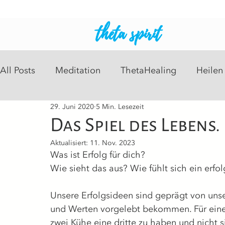
theta spirit
All Posts
Meditation
ThetaHealing
Heilen
29. Juni 2020
5 Min. Lesezeit
Intuitive Readings
Psychosomatisch
Heil
Das Spiel des Lebens.
Aktualisiert:
11. Nov. 2023
Was ist Erfolg für dich?
Wie sieht das aus? Wie fühlt sich 
ein erfol
Unsere Erfolgsideen sind geprägt von uns
und Werten vorgelebt bekommen. Für einen 
zwei Kühe eine dritte zu haben und nicht s