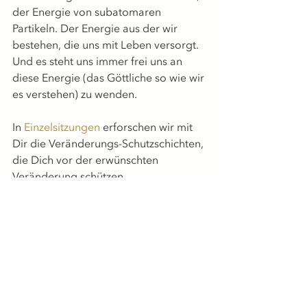
der Energie von subatomaren 
Partikeln. Der Energie aus der wir 
bestehen, die uns mit Leben versorgt.
Und es steht uns immer frei uns an 
diese Energie (das Göttliche so wie wir 
es verstehen) zu wenden.
In 
Einzelsitzungen
 erforschen wir mit 
Dir die Veränderungs-Schutzschichten, 
die Dich vor der erwünschten 
Veränderung schützen.
Du wirst staunen, was für gute Kräfte 
und Gründe da am Wirken sind.
Und schlußendlich löst sich Schicht um 
Schicht der uns vermeintlich 
schützenden Schutzschicht und das 
nächste Mal, wenn das Leben uns eine 