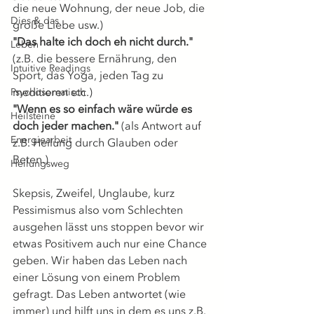
die neue Wohnung, der neue Job, die 
Dies & das
große Liebe usw.)
"Das halte ich doch eh nicht durch."
Leben
(z.B. die bessere Ernährung, den 
Intuitive Readings
Sport, das Yoga, jeden Tag zu 
meditieren etc.)
Psychosomatisch
"Wenn es so einfach wäre würde es 
Heilsteine
doch jeder machen."
 (als Antwort auf 
Energiearbeit
z.B. Heilung durch Glauben oder 
Beten.)
Heilungsweg
Skepsis, Zweifel, Unglaube, kurz 
Pessimismus also vom Schlechten 
ausgehen lässt uns stoppen bevor wir 
etwas Positivem auch nur eine Chance 
geben. Wir haben das Leben nach 
einer Lösung von einem Problem 
gefragt. Das Leben antwortet (wie 
immer) und hilft uns in dem es uns z.B. 