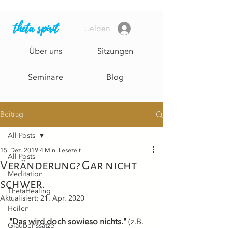
theta spirit
Anmelden
Über uns
Sitzungen
Seminare
Blog
Beitrag
All Posts
15. Dez. 2019
4 Min. Lesezeit
All Posts
Veränderung? Gar nicht
Meditation
schwer.
ThetaHealing
Aktualisiert:
21. Apr. 2020
Heilen
"Das wird doch sowieso nichts."
 (z.B. 
Glaubenssätze