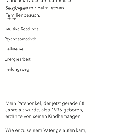
Manchmal auch am Kaffeetisch.
So ging es mir beim letzten 
Dies & das
Familienbesuch.
Leben
Intuitive Readings
Psychosomatisch
Heilsteine
Energiearbeit
Heilungsweg
Mein Patenonkel, der jetzt gerade 88 
Jahre alt wurde, also 1936 geboren, 
erzählte von seinen Kindheitstagen.
Wie er zu seinem Vater gelaufen kam, 