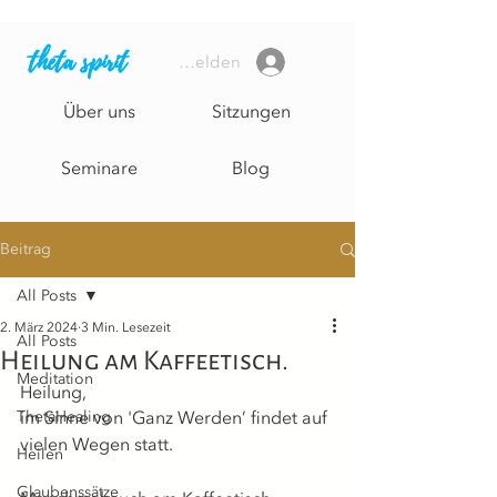
theta spirit
Anmelden
Über uns
Sitzungen
Seminare
Blog
Beitrag
All Posts
2. März 2024
3 Min. Lesezeit
All Posts
Heilung am Kaffeetisch.
Meditation
Heilung,
ThetaHealing
im Sinne von 'Ganz Werden’ findet auf 
vielen Wegen statt.
Heilen
Glaubenssätze