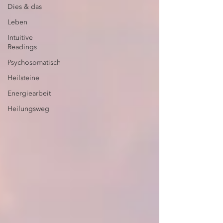
Dies & das
Leben
Intuitive
Readings
Psychosomatisch
Heilsteine
Energiearbeit
Heilungsweg