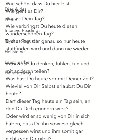
Wie schön, dass Du hier bist.
Dies & das
Wie geht es Dir?
Wie ist Dein Tag?
Leben
Wie verbringst Du heute diesen 
Intuitive Readings
wunderschönen Tag?
Dieser Tag, der genau so nur heute 
Psychosomatisch
stattfinden wird und dann nie wieder.
Heilsteine
Energiearbeit
Was wirst Du denken, fühlen, tun und 
mit anderen teilen?
Heilungsweg
Was hast Du heute vor mit Deiner Zeit?
Wieviel von Dir Selbst erlaubst Du Dir 
heute?
Darf dieser Tag heute ein Tag sein, an 
den Du Dich erinnern wirst?
Oder wird er so wenig von Dir in sich 
haben, dass Du ihn sowieso gleich 
vergessen wirst und ihm somit gar 
nichts von Dir gibst?