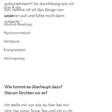
aufzunehmen!!! So durchlässig wie ich 
Dies & das
bin, nehme ich all das Zeugs von 
anderen auf und fühle mich dann 
Leben
schlecht."
Intuitive Readings
Psychosomatisch
Heilsteine
Energiearbeit
Heilungsweg
Wie kommt es überhaupt dazu? 
Warum fürchten wir es?
Ich stelle mir vor wie du hier bei mir 
sitzt, bei einer Tasse Tee und ich zu dir 