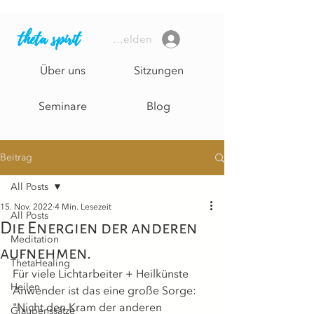
theta spirit
Anmelden
Über uns
Sitzungen
Seminare
Blog
Beitrag
All Posts
15. Nov. 2022
4 Min. Lesezeit
All Posts
Die Energien der anderen
Meditation
aufnehmen.
ThetaHealing
Für viele Lichtarbeiter + Heilkünste 
Heilen
Anwender ist das eine große Sorge:
"Nicht den Kram der anderen 
Glaubenssätze