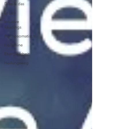
Dies & das
Leben
Intuitive
Readings
Psychosomatisch
Heilsteine
Energiearbeit
Heilungsweg