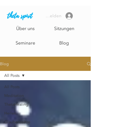
theta spirit
Anmelden
Über uns
Sitzungen
Seminare
Blog
Blog
All Posts
All Posts
Meditation
ThetaHealing
Heilen
Glaubenssätze