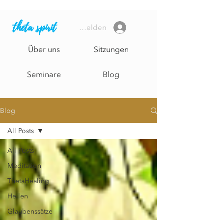
theta spirit
Anmelden
Über uns
Sitzungen
Seminare
Blog
Blog
All Posts
All Posts
Meditation
ThetaHealing
Heilen
Glaubenssätze