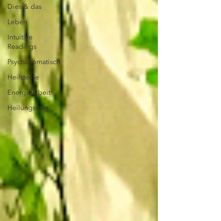
Dies & das
Leben
Intuitive
Readings
Psychosomatisch
Heilsteine
Energiearbeit
Heilungsweg