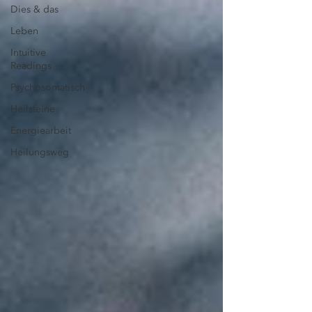
Dies & das
Leben
Intuitive
Readings
Psychosomatisch
Heilsteine
Energiearbeit
Heilungsweg