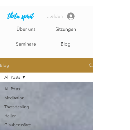
theta spirit
Anmelden
Über uns
Sitzungen
Seminare
Blog
Blog
All Posts
All Posts
Meditation
ThetaHealing
Heilen
Glaubenssätze