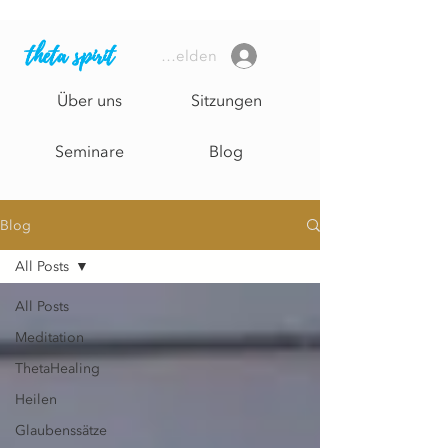
theta spirit
Anmelden
Über uns
Sitzungen
Seminare
Blog
Blog
All Posts
All Posts
Meditation
ThetaHealing
Heilen
Glaubenssätze