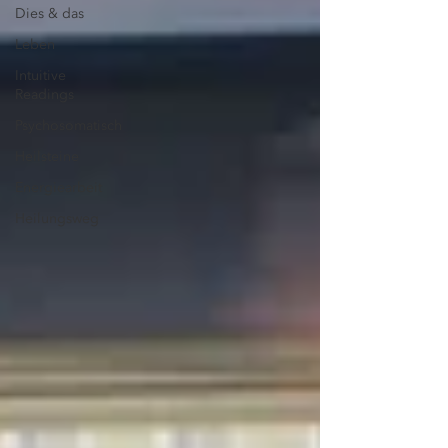
Dies & das
Leben
Intuitive
Readings
Psychosomatisch
Heilsteine
Energiearbeit
Heilungsweg