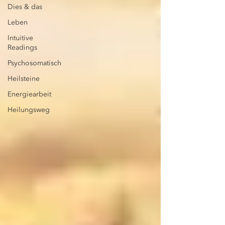
Dies & das
Leben
Intuitive
Readings
Psychosomatisch
Heilsteine
Energiearbeit
Heilungsweg