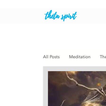
theta spirit
All Posts
Meditation
Th
Intuitive Readings
Psyc