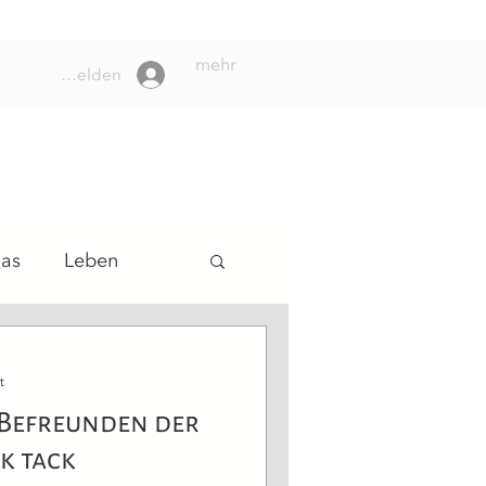
mehr
Anmelden
das
Leben
lungsweg
t
Befreunden der
ck tack