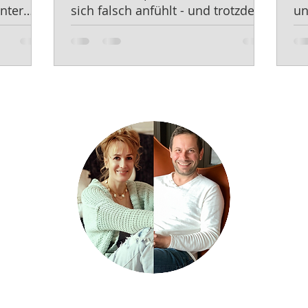
nter
sich falsch anfühlt - und trotzdem
un
Genau richtig ist."