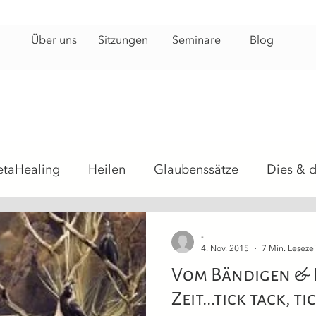
Über uns
Sitzungen
Seminare
Blog
etaHealing
Heilen
Glaubenssätze
Dies & 
hosomatisch
Heilsteine
Energiearbeit
Hei
-
4. Nov. 2015
7 Min. Lesezei
Vom Bändigen & 
Zeit...tick tack, ti