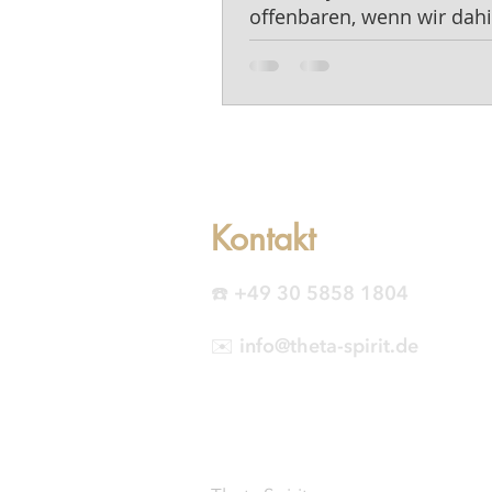
offenbaren, wenn wir dahi
schauen.
Kontakt
☎️ +49 30 5858 1804
✉️ info@theta-spirit.de