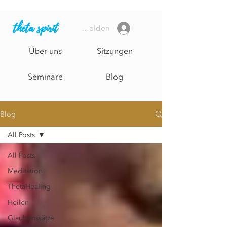
theta spirit
Anmelden
Über uns
Sitzungen
Seminare
Blog
Blog
All Posts
All Posts
Meditation
ThetaHealing
Heilen
Glaubenssätze