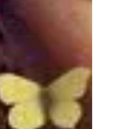
Dies & das
Leben
Intuitive
Readings
Psychosomatisch
Heilsteine
Energiearbeit
Heilungsweg