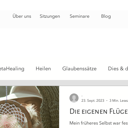
Über uns
Sitzungen
Seminare
Blog
etaHealing
Heilen
Glaubenssätze
Dies & 
hosomatisch
Heilsteine
Energiearbeit
Hei
-
23. Sept. 2023
3 Min. Lesez
Die eigenen Flüg
Mein früheres Selbst war fes