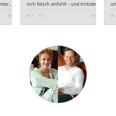
nter
sich falsch anfühlt - und trotzdem
un
Genau richtig ist."