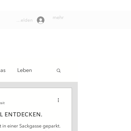
mehr
Anmelden
das
Leben
lungsweg
eit
el entdecken.
t in einer Sackgasse geparkt.