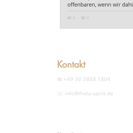
offenbaren, wenn wir dahi
schauen.
Kontakt
☎️ +49 30 5858 1804
✉️ info@theta-spirit.de