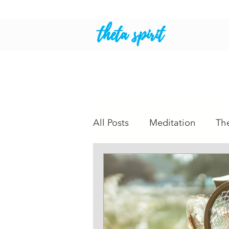
theta spirit
All Posts
Meditation
Th
Intuitive Readings
Psyc