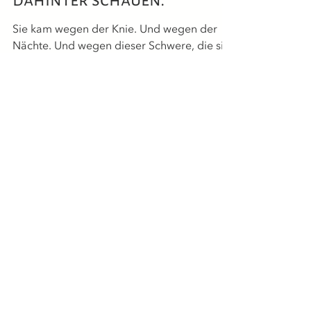
offenbaren, wenn wir
dahinter schauen.
Sie kam wegen der Knie. Und wegen der
Nächte. Und wegen dieser Schwere, die sie
nicht benennen konnte. Was wir gemeinsam
sahen, hat meinen Blick auf diese Phase für
immer verändert. Die Wechseljahre - und
was sie wirklich in uns öffnen.