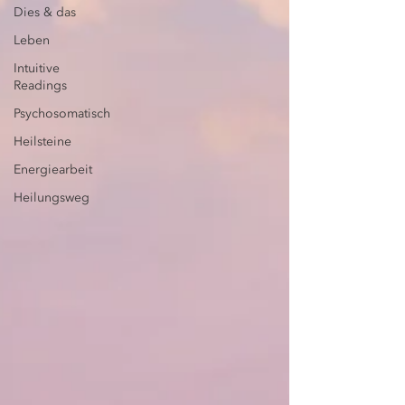
Dies & das
Leben
Intuitive
Readings
Psychosomatisch
Heilsteine
Energiearbeit
Heilungsweg