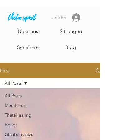
theta spirit
Anmelden
Über uns
Sitzungen
Seminare
Blog
Blog
All Posts
All Posts
Meditation
ThetaHealing
Heilen
Glaubenssätze