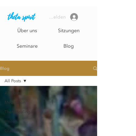
theta spirit
Anmelden
Über uns
Sitzungen
Seminare
Blog
Blog
All Posts
All Posts
Meditation
ThetaHealing
Heilen
Glaubenssätze