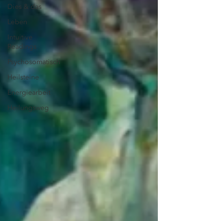
Dies & das
Leben
Intuitive
Readings
Psychosomatisch
Heilsteine
Energiearbeit
Heilungsweg