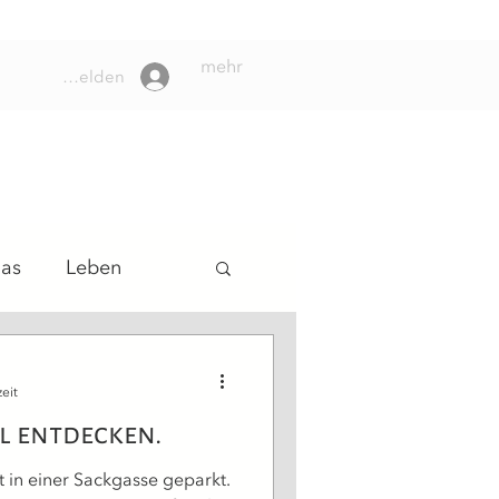
mehr
Anmelden
das
Leben
lungsweg
eit
el entdecken.
t in einer Sackgasse geparkt.