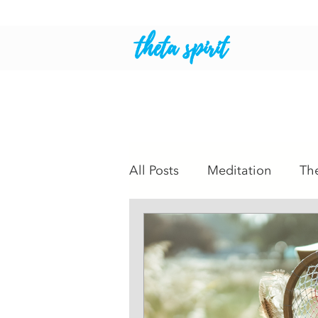
theta spirit
All Posts
Meditation
Th
Intuitive Readings
Psyc