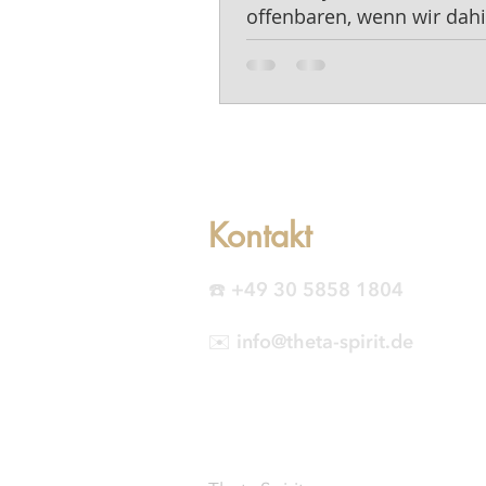
offenbaren, wenn wir dahi
schauen.
Kontakt
☎️ +49 30 5858 1804
✉️ info@theta-spirit.de