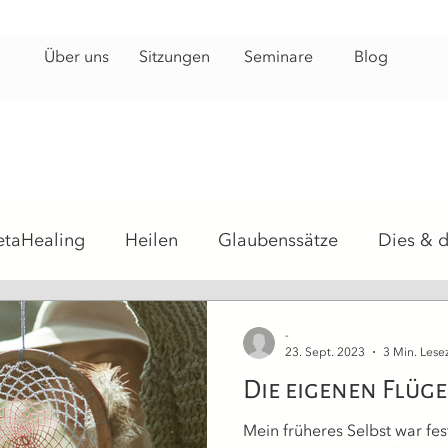
Über uns
Sitzungen
Seminare
Blog
etaHealing
Heilen
Glaubenssätze
Dies & 
hosomatisch
Heilsteine
Energiearbeit
Hei
-
23. Sept. 2023
3 Min. Lesez
Die eigenen Flüg
Mein früheres Selbst war fes