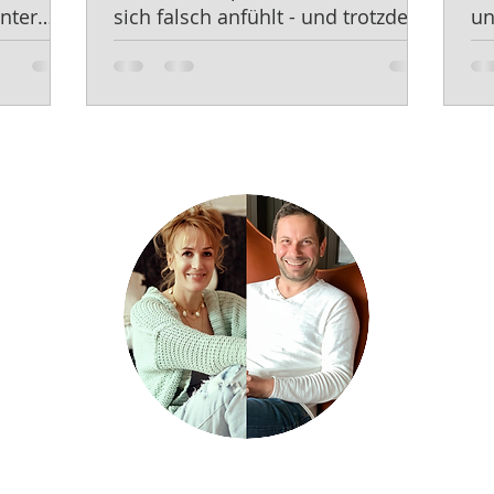
nter
sich falsch anfühlt - und trotzdem
un
Genau richtig ist."