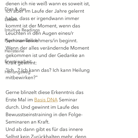
denen ich nie weiß wann es soweit ist, 
Dies & das
ich aber im Laufe der Jahre gelernt 
habe, dass er irgendwann immer 
Leben
kommt ist der Moment, wenn das 
Intuitive Readings
Leuchten in den Augen eines/r 
Seminar-Teilnehmers/in beginnt. 
Psychosomatisch
Wenn der alles verändernde Moment 
Heilsteine
gekommen ist und der Gedanke an 
Energiearbeit
Kraft gewinnt: 
"Ich...? Ich kann das? Ich kann Heilung 
Heilungsweg
mitbewirken?"
Gerne blinzelt diese Erkenntnis das 
Erste Mal im 
Basis DNA
 Seminar 
durch. Und gewinnt im Laufe des 
Bewusstseinstraining in den Folge-
Seminaren an Kraft.
Und ab dann gibt es für das innere 
Selbst kein Zurückhalten mehr, denn 