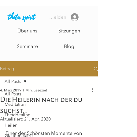
theta spirit
Anmelden
Über uns
Sitzungen
Seminare
Blog
Beitrag
All Posts
4. März 2019
1 Min. Lesezeit
All Posts
Die Heilerin nach der du
Meditation
suchst...
ThetaHealing
Aktualisiert:
21. Apr. 2020
Heilen
Einer der Schönsten Momente von 
Glaubenssätze