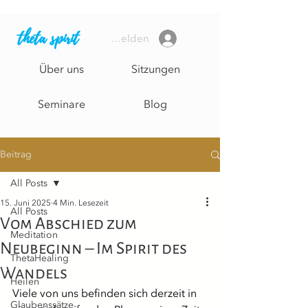
theta spirit
Anmelden
Über uns
Sitzungen
Seminare
Blog
Beitrag
All Posts
15. Juni 2025
4 Min. Lesezeit
All Posts
Vom Abschied zum
Meditation
Neubeginn – Im Spirit des
ThetaHealing
Wandels
Heilen
Viele von uns befinden sich derzeit in 
Glaubenssätze