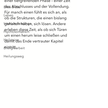
einer tiefgreifenden Phase – einer Zeit 
des Abschlusses und der Vollendung. 
Dies & das
Für manch einen fühlt es sich an, als 
Leben
ob die Strukturen, die einen bislang 
Intuitive Readings
gehalten haben, sich lösen. Andere 
erleben diese Zeit, als ob sich Türen 
Psychosomatisch
um einen herum leise schließen und 
Heilsteine
damit das Ende vertrauter Kapitel 
eintritt.
Energiearbeit
Heilungsweg