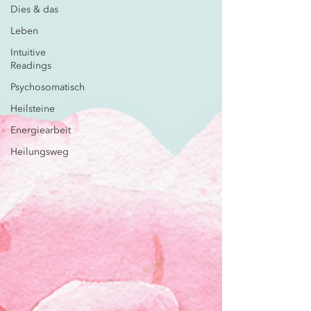
Dies & das
Leben
Intuitive
Readings
Psychosomatisch
Heilsteine
Energiearbeit
Heilungsweg