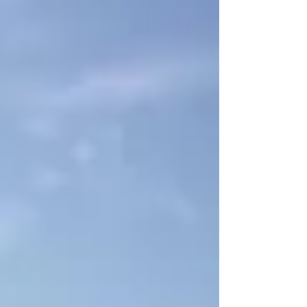
Herzlich willkommen zum 2. Teil der
Kraftorte! ... wie Du Dir Deinen eigenen
Kraftort erschaffen kannst. Energetische
Raumreinigung und...