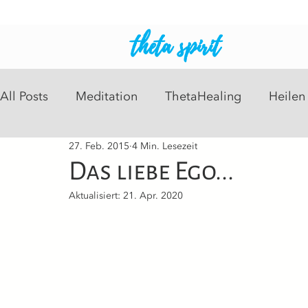
theta spirit
All Posts
Meditation
ThetaHealing
Heilen
27. Feb. 2015
4 Min. Lesezeit
Intuitive Readings
Psychosomatisch
Heil
Das liebe Ego...
Aktualisiert:
21. Apr. 2020