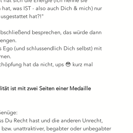
 hat sich die Energie (ich nenne sie 
n hat, was IST - also auch Dich & mich) nur 
usgestattet hat?!" 
 abschließend besprechen, das würde dann 
engen. 
Ego (und schlussendlich Dich selbst) mit 
men. 
höpfung hat da nicht, ups 😳 kurz mal 
tät ist mit zwei Seiten einer Medaille 
Genüge: 
ass Du Recht hast und die anderen Unrecht, 
r bzw. unattraktiver, begabter oder unbegabter 