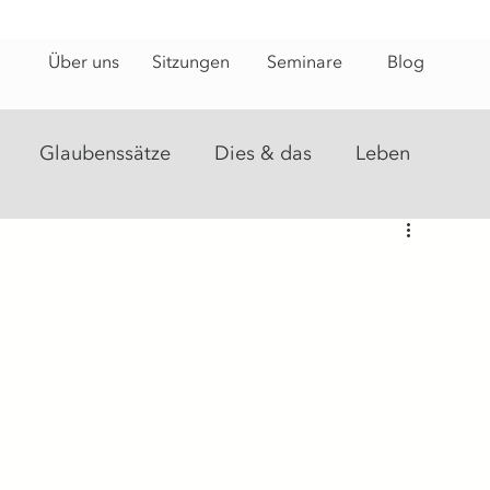
Über uns
Sitzungen
Seminare
Blog
Glaubenssätze
Dies & das
Leben
steine
Energiearbeit
Heilungsweg