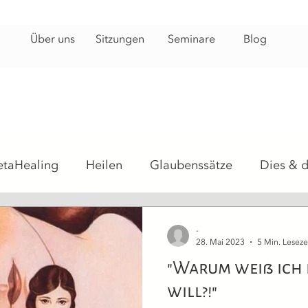
Über uns
Sitzungen
Seminare
Blog
etaHealing
Heilen
Glaubenssätze
Dies & 
hosomatisch
Heilsteine
Energiearbeit
Hei
-
28. Mai 2023
5 Min. Leseze
"Warum weiß ich 
will?!"