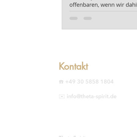
offenbaren, wenn wir dahi
schauen.
Kontakt
☎️ +49 30 5858 1804
✉️ info@theta-spirit.de