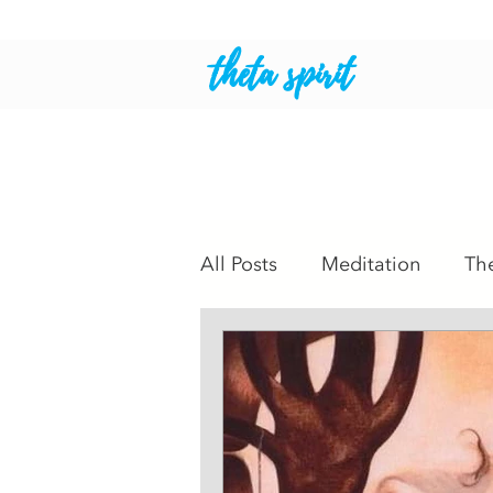
theta spirit
All Posts
Meditation
Th
Intuitive Readings
Psyc