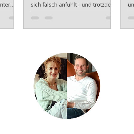
nter
sich falsch anfühlt - und trotzdem
un
Genau richtig ist."