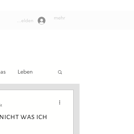
mehr
Anmelden
das
Leben
lungsweg
it
nicht was ich