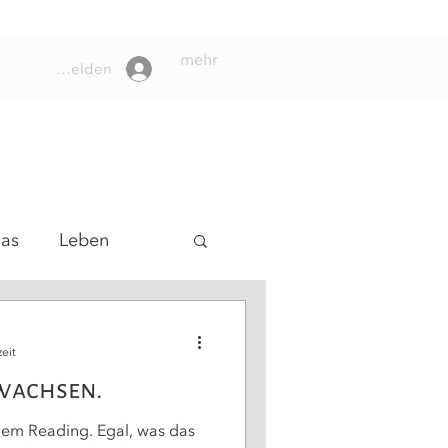
mehr
Anmelden
das
Leben
lungsweg
eit
wachsen.
nem Reading. Egal, was das