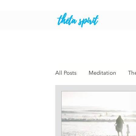
theta spirit
All Posts
Meditation
Th
Intuitive Readings
Psyc