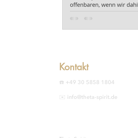
offenbaren, wenn wir dahi
schauen.
Kontakt
☎️ +49 30 5858 1804
✉️ info@theta-spirit.de