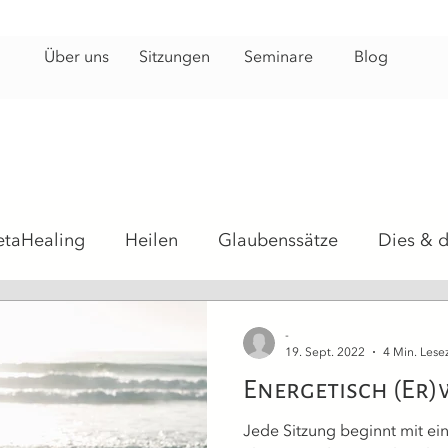
Über uns
Sitzungen
Seminare
Blog
etaHealing
Heilen
Glaubenssätze
Dies & 
hosomatisch
Heilsteine
Energiearbeit
Hei
-
19. Sept. 2022
4 Min. Lesez
Energetisch (Er)
Jede Sitzung beginnt mit ei