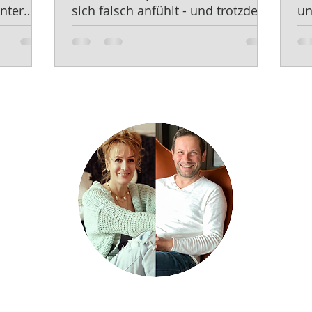
nter
sich falsch anfühlt - und trotzdem
un
Genau richtig ist."