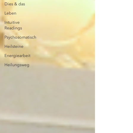
Dies & das
Leben
Intuitive
Readings
Psychosomatisch
Heilsteine
Energiearbeit
Heilungsweg