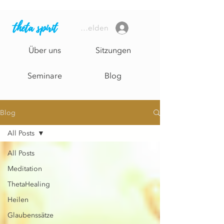
theta spirit
Anmelden
Über uns
Sitzungen
Seminare
Blog
Blog
All Posts
All Posts
Meditation
ThetaHealing
Heilen
Glaubenssätze