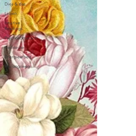
Dies & das
Leben
Intuitive
Readings
Psychosomatisch
Heilsteine
Energiearbeit
Heilungsweg