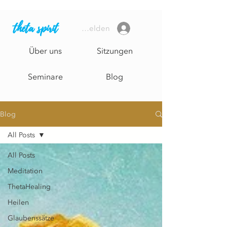
theta spirit
Anmelden
Über uns
Sitzungen
Seminare
Blog
Blog
All Posts
All Posts
Meditation
ThetaHealing
Heilen
Glaubenssätze