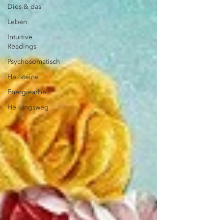
Dies & das
Leben
Intuitive
Readings
Psychosomatisch
Heilsteine
Energiearbeit
Heilungsweg