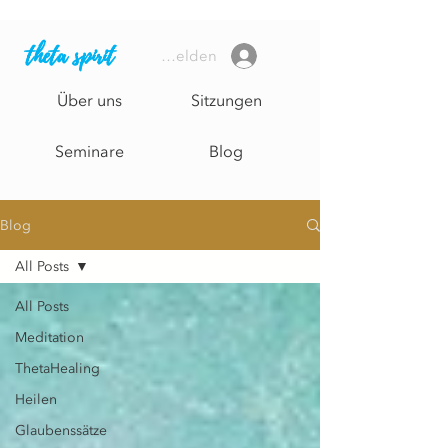
theta spirit
Anmelden
Über uns
Sitzungen
Seminare
Blog
Blog
All Posts
All Posts
Meditation
ThetaHealing
Heilen
Glaubenssätze